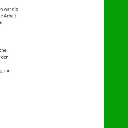
n war die
ne Arbeit
it
sche
f den
g zur