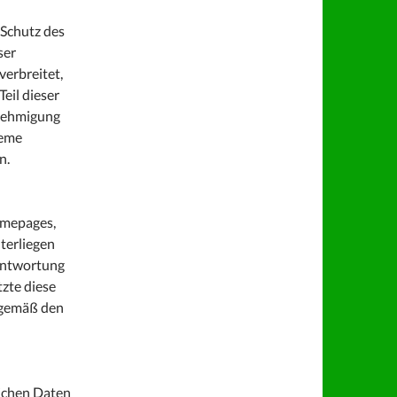
 Schutz des
ser
erbreitet,
eil dieser
enehmigung
teme
n.
omepages,
nterliegen
rantwortung
zte diese
nngemäß den
lichen Daten