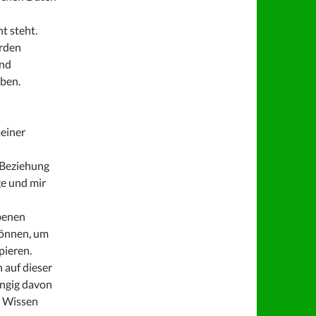
t steht.
erden
ind
eben.
meiner
 Beziehung
e und mir
ebenen
können, um
pieren.
 auf dieser
ngig davon
m Wissen