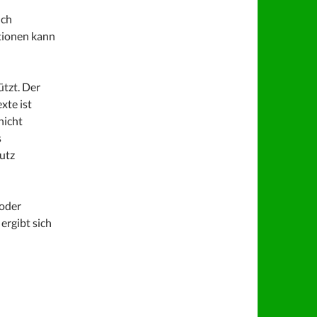
uch
tionen kann
ützt. Der
xte ist
nicht
s
utz
 oder
ergibt sich