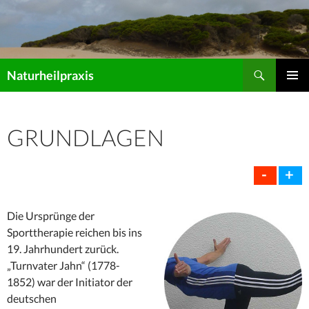
Suchen
Naturheilpraxis
ZUM
PRIMÄR
INHALT
MENÜ
SPRINGEN
GRUNDLAGEN
-
+
Die Ursprünge der
Sporttherapie reichen bis ins
19. Jahrhundert zurück.
„Turnvater Jahn“ (1778-
1852) war der Initiator der
deutschen